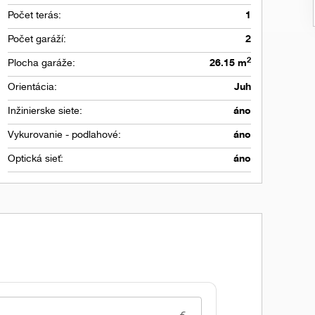
Počet terás:
1
Počet garáží:
2
2
Plocha garáže:
26.15 m
Orientácia:
Juh
Inžinierske siete:
áno
Vykurovanie - podlahové:
áno
Optická sieť:
áno