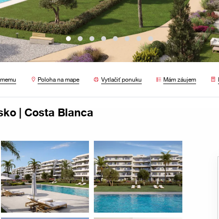
námemu
Poloha na mape
Vytlačiť ponuku
Mám záujem
sko | Costa Blanca