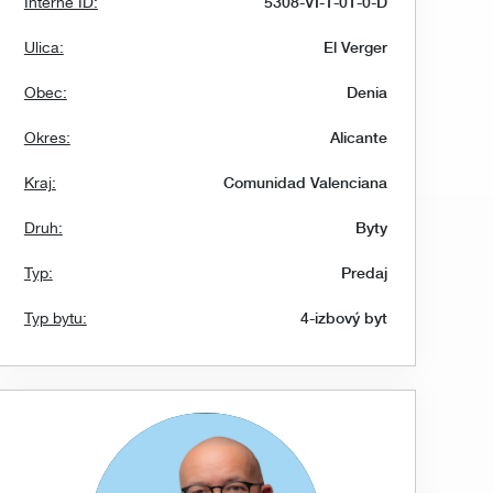
Interné ID:
5308-VI-1-01-0-D
Ulica:
El Verger
Obec:
Denia
Okres:
Alicante
Kraj:
Comunidad Valenciana
Druh:
Byty
Typ:
Predaj
Typ bytu:
4-izbový byt