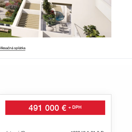
Mesačná splátka
491 000 €
+ DPH