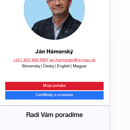
Ján Hámorský
+421 903 666 888
jan.hamorsky@re-max.sk
Slovensky
Česky
English
Magyar
Moja ponuka
Certifikáty a ocenenia
Radi Vám poradíme