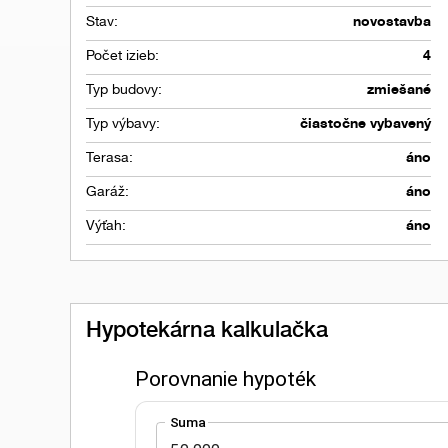
Stav:
novostavba
Počet izieb:
4
Typ budovy:
zmiešané
Typ výbavy:
čiastočne vybavený
Terasa:
áno
Garáž:
áno
Výťah:
áno
Hypotekárna kalkulačka