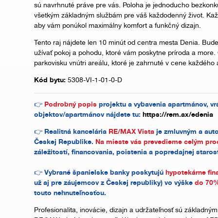
sú navrhnuté práve pre vás. Poloha je jednoducho bezkonk
všetkým základným službám pre váš každodenný život. Každ
aby vám ponúkol maximálny komfort a funkčný dizajn.
Tento raj nájdete len 10 minút od centra mesta Denia. Bud
užívať pokoj a pohodu, ktoré vám poskytne príroda a more
parkovisku vnútri areálu, ktoré je zahrnuté v cene každého
Kód bytu:
5308-VI-1-01-0-D
👉
Podrobný popis
projektu a vybavenia apartmánov, v
objektov/apartmánov nájdete tu:
https://rem.ax/edenia
👉 Realitná kancelária
RE/MAX Vista
je zmluvným a auto
Českej Republike.
Na mieste vás prevedieme celým pr
záležitostí, financovania, poistenia a popredajnej starost
👉 Vybrané španielske banky poskytujú
hypotekárne fin
už aj pre záujemcov z Českej republiky) vo výške
do 70%
touto nehnuteľnosťou.
Profesionalita, inovácie, dizajn a udržateľnosť sú základným