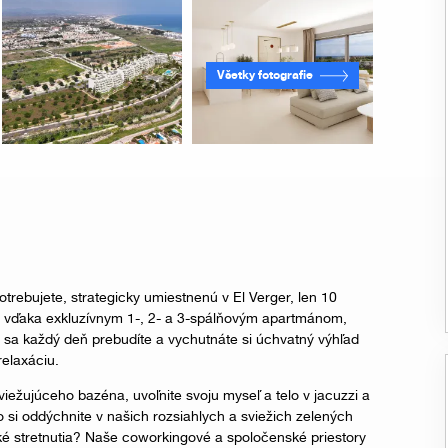
Všetky fotografie
trebujete, strategicky umiestnenú v El Verger, len 10
ou vďaka exkluzívnym 1-, 2- a 3-spálňovým apartmánom,
 sa každý deň prebudíte a vychutnáte si úchvatný výhľad
relaxáciu.
viežujúceho bazéna, uvoľnite svoju myseľ a telo v jacuzzi a
o si oddýchnite v našich rozsiahlych a sviežich zelených
ské stretnutia? Naše coworkingové a spoločenské priestory