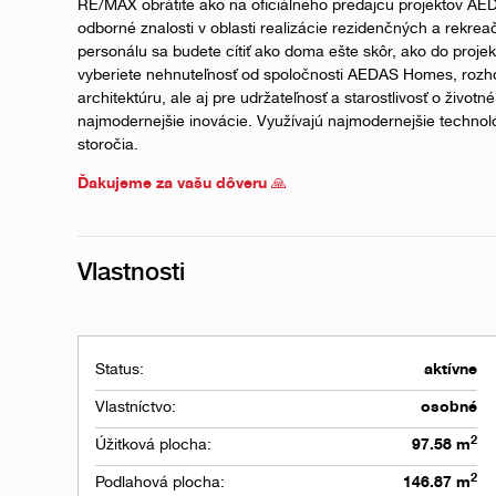
RE/MAX obrátite ako na oficiálneho predajcu projektov AE
odborné znalosti v oblasti realizácie rezidenčných a rekre
personálu sa budete cítiť ako doma ešte skôr, ako do proje
vyberiete nehnuteľnosť od spoločnosti AEDAS Homes, rozhod
architektúru, ale aj pre udržateľnosť a starostlivosť o život
najmodernejšie inovácie. Využívajú najmodernejšie technológ
storočia.
Ďakujeme za vašu dôveru 🙏
Vlastnosti
Status:
aktívne
Vlastníctvo:
osobné
2
Úžitková plocha:
97.58 m
2
Podlahová plocha:
146.87 m