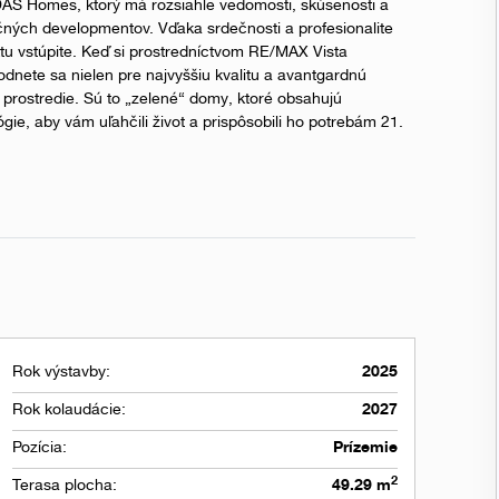
DAS Homes, ktorý má rozsiahle vedomosti, skúsenosti a
ačných developmentov. Vďaka srdečnosti a profesionalite
ktu vstúpite. Keď si prostredníctvom RE/MAX Vista
nete sa nielen pre najvyššiu kvalitu a avantgardnú
né prostredie. Sú to „zelené“ domy, ktoré obsahujú
ie, aby vám uľahčili život a prispôsobili ho potrebám 21.
Rok výstavby:
2025
Rok kolaudácie:
2027
Pozícia:
Prízemie
2
Terasa plocha:
49.29 m