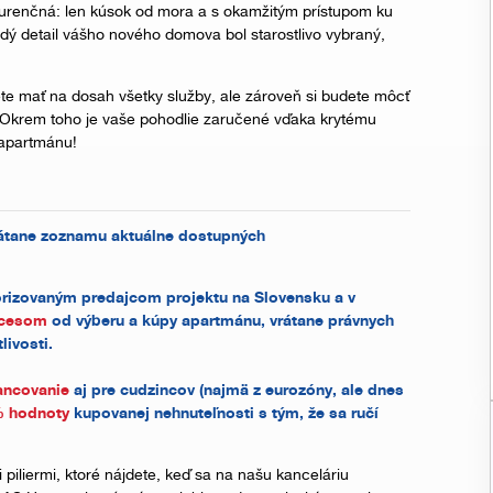
urenčná: len kúsok od mora a s okamžitým prístupom ku
ý detail vášho nového domova bol starostlivo vybraný,
ete mať na dosah všetky služby, ale zároveň si budete môcť
. Okrem toho je vaše pohodlie zaručené vďaka krytému
 apartmánu!
rátane zoznamu aktuálne dostupných
rizovaným predajcom projektu na Slovensku a v
ocesom
od výberu a kúpy apartmánu, vrátane právnych
livosti.
ancovanie
aj pre cudzincov (najmä z eurozóny, ale dnes
 hodnoty
kupovanej nehnuteľnosti s tým, že sa ručí
i piliermi, ktoré nájdete, keď sa na našu kanceláriu