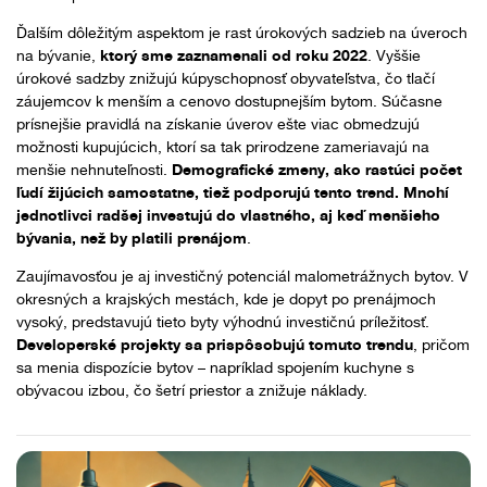
Ďalším dôležitým aspektom je rast úrokových sadzieb na úveroch
na bývanie,
ktorý sme zaznamenali od roku 2022
. Vyššie
úrokové sadzby znižujú kúpyschopnosť obyvateľstva, čo tlačí
záujemcov k menším a cenovo dostupnejším bytom. Súčasne
prísnejšie pravidlá na získanie úverov ešte viac obmedzujú
možnosti kupujúcich, ktorí sa tak prirodzene zameriavajú na
menšie nehnuteľnosti.
Demografické zmeny, ako rastúci počet
ľudí žijúcich samostatne, tiež podporujú tento trend. Mnohí
jednotlivci radšej investujú do vlastného, aj keď menšieho
bývania, než by platili prenájom
.
Zaujímavosťou je aj investičný potenciál malometrážnych bytov. V
okresných a krajských mestách, kde je dopyt po prenájmoch
vysoký, predstavujú tieto byty výhodnú investičnú príležitosť.
Developerské projekty sa prispôsobujú tomuto trendu
, pričom
sa menia dispozície bytov – napríklad spojením kuchyne s
obývacou izbou, čo šetrí priestor a znižuje náklady.