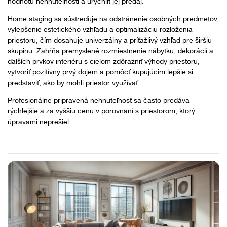
hodnotu nehnuteľnosti a urýchliť jej predaj.
Home staging sa sústreďuje na odstránenie osobných predmetov,
vylepšenie estetického vzhľadu a optimalizáciu rozloženia
priestoru, čím dosahuje univerzálny a príťažlivý vzhľad pre širšiu
skupinu. Zahŕňa premyslené rozmiestnenie nábytku, dekorácií a
ďalších prvkov interiéru s cieľom zdôrazniť výhody priestoru,
vytvoriť pozitívny prvý dojem a pomôcť kupujúcim lepšie si
predstaviť, ako by mohli priestor využívať.
Profesionálne pripravená nehnuteľnosť sa často predáva
rýchlejšie a za vyššiu cenu v porovnaní s priestorom, ktorý
úpravami neprešiel.