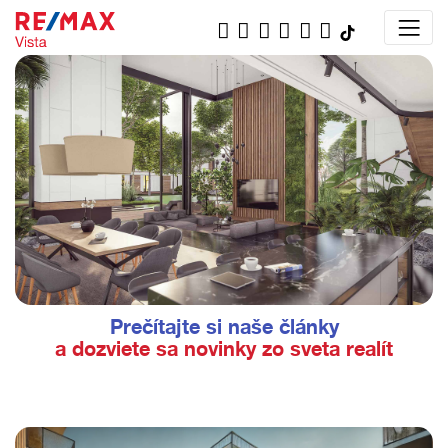
Prečítajte si naše články
a dozviete sa novinky zo sveta realít