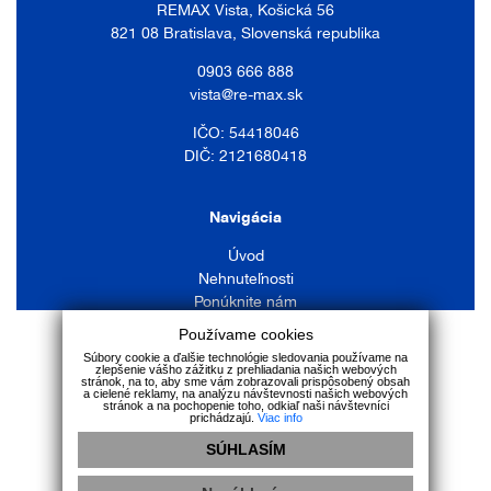
REMAX Vista, Košická 56
821 08 Bratislava, Slovenská republika
0903 666 888
vista@re-max.sk
IČO: 54418046
DIČ: 2121680418
Navigácia
Úvod
Nehnuteľnosti
Ponúknite nám
Náš tím
Používame cookies
Služby
Súbory cookie a ďalšie technológie sledovania používame na
zlepšenie vášho zážitku z prehliadania našich webových
Kontakt
stránok, na to, aby sme vám zobrazovali prispôsobený obsah
a cielené reklamy, na analýzu návštevnosti našich webových
stránok a na pochopenie toho, odkiaľ naši návštevníci
prichádzajú.
Viac info
SÚHLASÍM
GDPR
|
Cookies