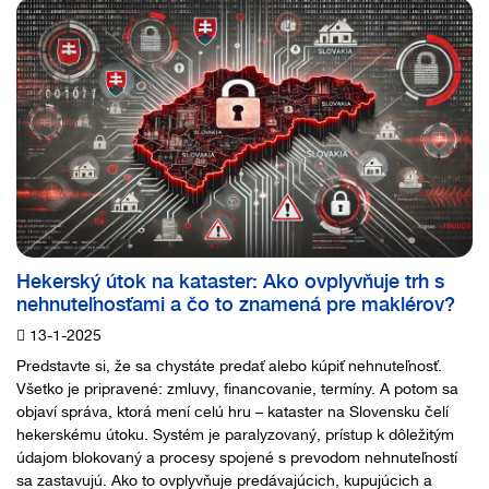
Hekerský útok na kataster: Ako ovplyvňuje trh s
nehnuteľnosťami a čo to znamená pre maklérov?
13-1-2025
Predstavte si, že sa chystáte predať alebo kúpiť nehnuteľnosť.
Všetko je pripravené: zmluvy, financovanie, termíny. A potom sa
objaví správa, ktorá mení celú hru – kataster na Slovensku čelí
hekerskému útoku. Systém je paralyzovaný, prístup k dôležitým
údajom blokovaný a procesy spojené s prevodom nehnuteľností
sa zastavujú. Ako to ovplyvňuje predávajúcich, kupujúcich a