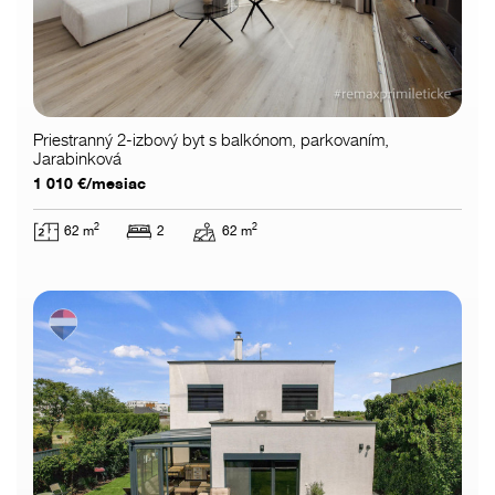
Priestranný 2-izbový byt s balkónom, parkovaním,
Jarabinková
1 010 €/mesiac
2
2
62 m
2
62 m