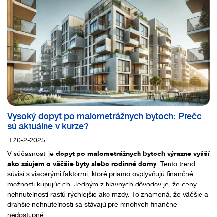
Vysoký dopyt po malometrážnych bytoch: Prečo
sú aktuálne v kurze?
26-2-2025
V súčasnosti je
dopyt po malometrážnych bytoch výrazne vyšší
ako záujem o väčšie byty alebo rodinné domy
. Tento trend
súvisí s viacerými faktormi, ktoré priamo ovplyvňujú finančné
možnosti kupujúcich. Jedným z hlavných dôvodov je, že ceny
nehnuteľností rastú rýchlejšie ako mzdy. To znamená, že väčšie a
drahšie nehnuteľnosti sa stávajú pre mnohých finančne
nedostupné.