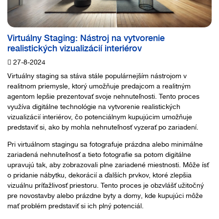
Virtuálny Staging: Nástroj na vytvorenie
realistických vizualizácií interiérov
27-8-2024
Virtuálny staging sa stáva stále populárnejším nástrojom v
realitnom priemysle, ktorý umožňuje predajcom a realitným
agentom lepšie prezentovať svoje nehnuteľnosti. Tento proces
využíva digitálne technológie na vytvorenie realistických
vizualizácií interiérov, čo potenciálnym kupujúcim umožňuje
predstaviť si, ako by mohla nehnuteľnosť vyzerať po zariadení.
Pri virtuálnom stagingu sa fotografuje prázdna alebo minimálne
zariadená nehnuteľnosť a tieto fotografie sa potom digitálne
upravujú tak, aby zobrazovali plne zariadené miestnosti. Môže ísť
o pridanie nábytku, dekorácií a ďalších prvkov, ktoré zlepšia
vizuálnu príťažlivosť priestoru. Tento proces je obzvlášť užitočný
pre novostavby alebo prázdne byty a domy, kde kupujúci môže
mať problém predstaviť si ich plný potenciál.