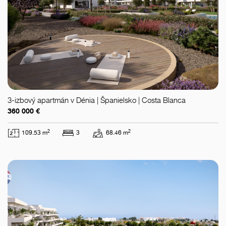
3-izbový apartmán v Dénia | Španielsko | Costa Blanca
360 000 €
2
2
109.53 m
3
68.46 m