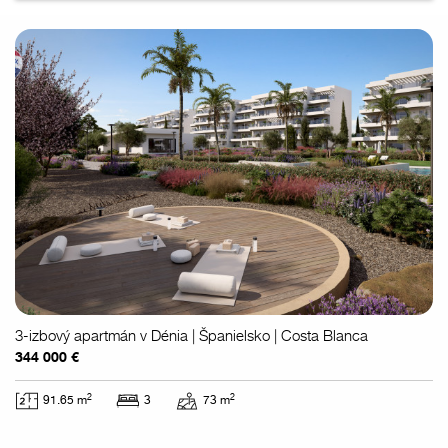
3-izbový apartmán v Dénia | Španielsko | Costa Blanca
344 000 €
2
2
91.65 m
3
73 m