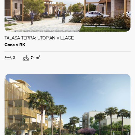
TALASA TERRA: UTOPIAN VILLAGE
Cena v RK
2
3
74 m