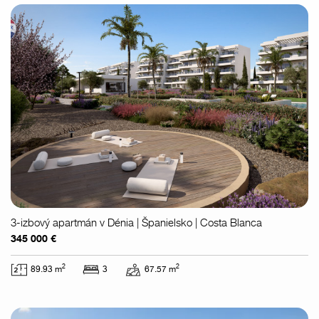
3-izbový apartmán v Dénia | Španielsko | Costa Blanca
345 000 €
2
2
89.93 m
3
67.57 m