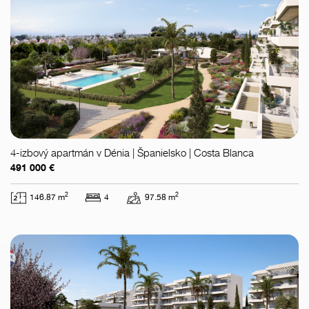
4-izbový apartmán v Dénia | Španielsko | Costa Blanca
491 000 €
2
2
146.87 m
4
97.58 m