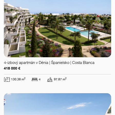
4-izbový apartmán v Dénia | Španielsko | Costa Blanca
418 000 €
2
2
130.38 m
4
97.87 m