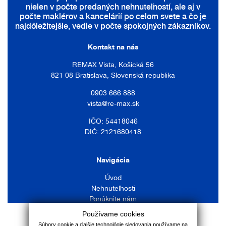
nielen v počte predaných nehnuteľností, ale aj v
počte maklérov a kancelárií po celom svete a čo je
najdôležitejšie, vedie v počte spokojných zákazníkov.
Kontakt na nás
REMAX Vista, Košická 56
821 08 Bratislava, Slovenská republika
0903 666 888
vista@re-max.sk
IČO: 54418046
DIČ: 2121680418
Navigácia
Úvod
Nehnuteľnosti
Ponúknite nám
Náš tím
Používame cookies
Služby
Súbory cookie a ďalšie technológie sledovania používame na