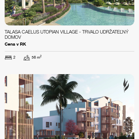
TALASA CAELUS UTOPIAN VILLAGE - TRVALO UDRŽATEĽNÝ
DOMOV
Cena v RK
2
2
56 m