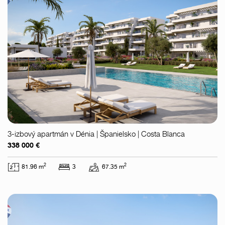
3-izbový apartmán v Dénia | Španielsko | Costa Blanca
338 000 €
2
2
81.96 m
3
67.35 m