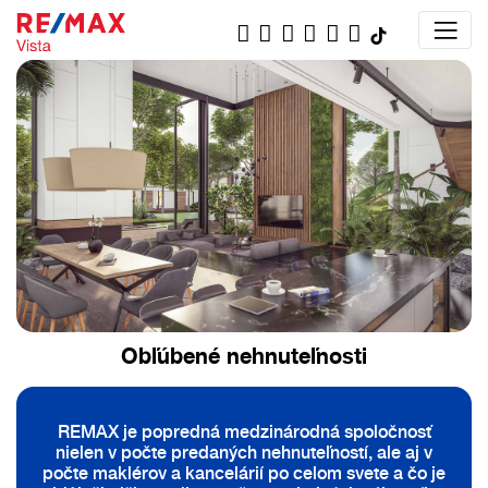
Obľúbené nehnuteľnosti
REMAX je popredná medzinárodná spoločnosť
nielen v počte predaných nehnuteľností, ale aj v
počte maklérov a kancelárií po celom svete a čo je