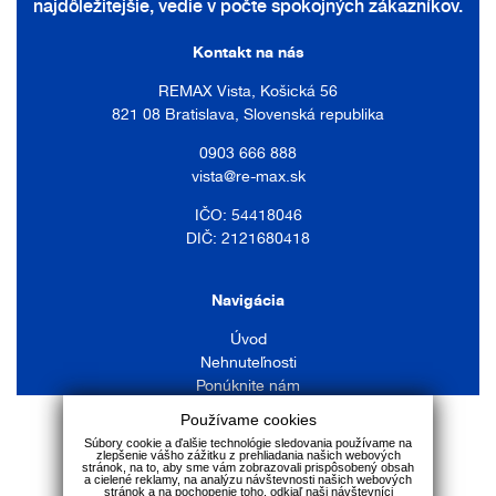
najdôležitejšie, vedie v počte spokojných zákazníkov.
Kontakt na nás
REMAX Vista, Košická 56
821 08 Bratislava, Slovenská republika
0903 666 888
vista@re-max.sk
IČO: 54418046
DIČ: 2121680418
Navigácia
Úvod
Nehnuteľnosti
Ponúknite nám
Náš tím
Používame cookies
Služby
Súbory cookie a ďalšie technológie sledovania používame na
zlepšenie vášho zážitku z prehliadania našich webových
Kontakt
stránok, na to, aby sme vám zobrazovali prispôsobený obsah
a cielené reklamy, na analýzu návštevnosti našich webových
stránok a na pochopenie toho, odkiaľ naši návštevníci