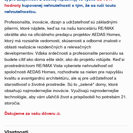
hodnoty
kupovanej nehnuteľnosti s tým, že sa ručí touto
nehnuteľnosťou.
Profesionalita, inovácie, dizajn a udržateľnosť sú základnými
piliermi, ktoré nájdete, keď sa na našu kanceláriu RE/MAX
obrátite ako na oficiálneho predajcu projektov AEDAS Homes,
ktorý má rozsiahle vedomosti, skúsenosti a odborné znalosti v
oblasti realizácie rezidenčných a rekreačných
developmentov. Vďaka srdečnosti a profesionalite personálu sa
budete cítiť ako doma ešte skôr, ako do projektu vstúpite. Keď si
prostredníctvom RE/MAX Vista vyberiete nehnuteľnosť od
spoločnosti AEDAS Homes, rozhodnete sa nielen pre najvyššiu
kvalitu a avantgardnú architektúru, ale aj pre udržateľnosť a
starostlivosť o životné prostredie. Sú to „zelené“ domy, ktoré
obsahujú najmodernejšie inovácie. Využívajú najmodernejšie
technológie, aby vám uľahčili život a prispôsobili ho potrebám 21.
storočia.
Ďakujeme za vašu dôveru 🙏
Vlastnosti