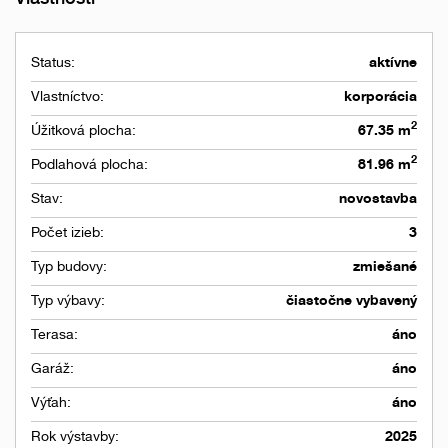
Status:
aktívne
Vlastníctvo:
korporácia
2
Úžitková plocha:
67.35 m
2
Podlahová plocha:
81.96 m
Stav:
novostavba
Počet izieb:
3
Typ budovy:
zmiešané
Typ výbavy:
čiastočne vybavený
Terasa:
áno
Garáž:
áno
Výťah:
áno
Rok výstavby:
2025