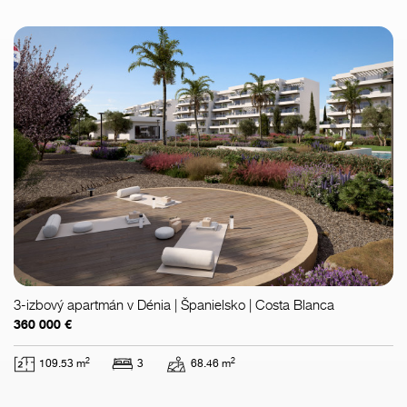
3-izbový apartmán v Dénia | Španielsko | Costa Blanca
360 000 €
2
2
109.53 m
3
68.46 m