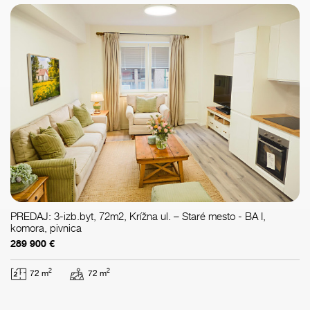
PREDAJ: 3-izb.byt, 72m2, Krížna ul. – Staré mesto - BA I,
komora, pivnica
289 900 €
2
2
72 m
72 m