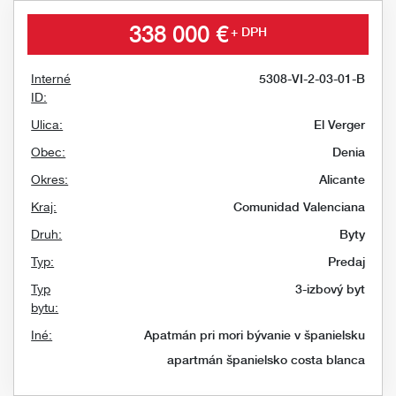
338 000 €
+ DPH
Interné
5308-VI-2-03-01-B
ID:
Ulica:
El Verger
Obec:
Denia
Okres:
Alicante
Kraj:
Comunidad Valenciana
Druh:
Byty
Typ:
Predaj
Typ
3-izbový byt
bytu:
Iné:
Apatmán pri mori
bývanie v španielsku
apartmán španielsko
costa blanca