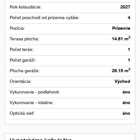
Rok kolaudácie:
2027
Počet poschodí od prízemia vyššie:
4
Pozícia:
Prízemie
2
Terasa plocha:
14.61 m
Počet terás:
1
Počet garáží:
1
2
Plocha garáže:
26.15 m
Orientácia:
Východ
Vykurovanie - podlahové:
áno
Vykurovanie - lokálne:
áno
Optická sieť:
áno