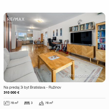
Na predaj 3i byt Bratislava - Ružinov
310 000 €
2
2
78 m
3
78 m