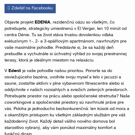
Zdieľať na Facebooku
Objavte projekt
EDENIA
, rezidenčnú oázu so všetkým, čo
potrebujete, strategicky umiestnenú v El Verger, len 10 minút od
centra Dénie. Tu sa život stáva trvalou dovolenkou vďaka
exkluzívnym 1-, 2- a 3-spálňovým apartmánom, navrhnutým pre
vaše maximálne pohodlie. Predstavte si, že sa každý deň
prebudíte a vychutnáte si úchvatný výhľad zo svojej priestrannej
terasy, ktorá je ideálnym miestom na relaxáciu.
V
Edenii
je vaše pohodlie našou prioritou. Ponorte sa do
osviežujúceho bazéna, uvoľnite svoju myseľ a telo v jacuzzi a
saune, zostaňte aktívni v plne vybavenom fitnescentre alebo si
oddýchnite v našich rozsiahlych a sviežich zelených priestoroch.
Potrebujete priestor na prácu alebo spoločenské stretnutia? Naše
coworkingové a spoločenské priestory sú navrhnuté práve pre
vás. Poloha je jednoducho bezkonkurenčná: len kúsok od mora a
s okamžitým prístupom ku všetkým základným službám pre váš
každodenný život. Každý detail vášho nového domova bol
starostlivo vybraný, aby vám ponúkol maximálny komfort a
funkčný dizajn.