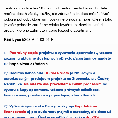
Tento raj nájdete len 10 minút od centra mesta Denia. Budete
mať na dosah všetky služby, ale zároveň si budete môcť užívať
pokoj a pohodu, ktoré vám poskytne príroda a more. Okrem toho
je vaše pohodlie zaručené vďaka krytému parkovisku vnútri
areálu, ktoré je zahrnuté v cene každého apartmánu!
Kód bytu:
5308-VI-2-03-01-B
👉
Podrobný popis
projektu a vybavenia apartmánov, vrátane
zoznamu aktuálne dostupných objektov/apartmánov nájdete
tu:
https://rem.ax/edenia
👉 Realitná kancelária
RE/MAX Vista
je zmluvným a
autorizovaným predajcom projektu na Slovensku a v Českej
Republike.
Na mieste vás prevedieme celým procesom
od
výberu a kúpy apartmánu, vrátane právnych záležitostí,
financovania, poistenia a popredajnej starostlivosti.
👉 Vybrané španielske banky poskytujú
hypotekárne
financovanie
aj pre cudzincov (najmä z eurozóny, ale dnes už
aj pre záujemcov z Českej republiky) vo výške
do 70%