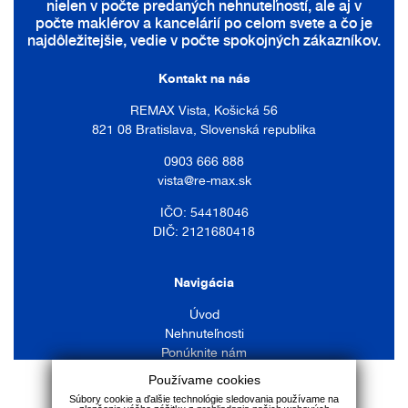
nielen v počte predaných nehnuteľností, ale aj v
počte maklérov a kancelárií po celom svete a čo je
najdôležitejšie, vedie v počte spokojných zákazníkov.
Kontakt na nás
REMAX Vista, Košická 56
821 08 Bratislava, Slovenská republika
0903 666 888
vista@re-max.sk
IČO: 54418046
DIČ: 2121680418
Navigácia
Úvod
Nehnuteľnosti
Ponúknite nám
Náš tím
Používame cookies
Služby
Súbory cookie a ďalšie technológie sledovania používame na