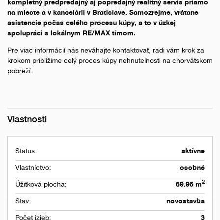
kompletný predpredajný aj popredajný realitný servis priamo
na mieste a v kancelárii v Bratislave. Samozrejme, vrátane
asistencie počas celého procesu kúpy, a to v úzkej
spolupráci s lokálnym RE/MAX tímom.
Pre viac informácií nás neváhajte kontaktovať, radi vám krok za
krokom priblížime celý proces kúpy nehnuteľnosti na chorvátskom
pobreží.
Vlastnosti
Status:
aktívne
Vlastníctvo:
osobné
2
Úžitková plocha:
69.96 m
Stav:
novostavba
Počet izieb:
3