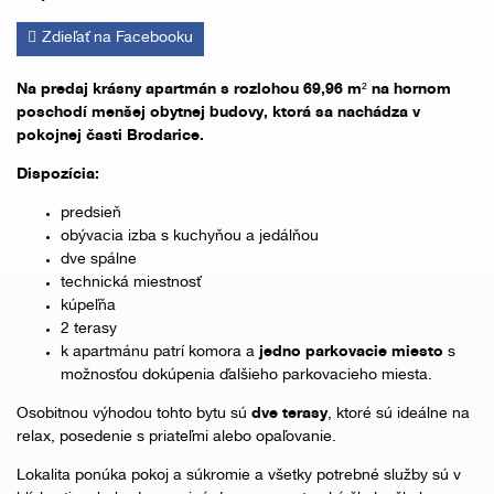
Zdieľať na Facebooku
Na predaj krásny apartmán s rozlohou 69,96 m² na hornom
poschodí menšej obytnej budovy, ktorá sa nachádza v
pokojnej časti Brodarice.
Dispozícia:
predsieň
obývacia izba s kuchyňou a jedálňou
dve spálne
technická miestnosť
kúpeľňa
2 terasy
k apartmánu patrí komora a
jedno parkovacie miesto
s
možnosťou dokúpenia ďalšieho parkovacieho miesta.
Osobitnou výhodou tohto bytu sú
dve terasy
, ktoré sú ideálne na
relax, posedenie s priateľmi alebo opaľovanie.
Lokalita ponúka pokoj a súkromie a všetky potrebné služby sú v