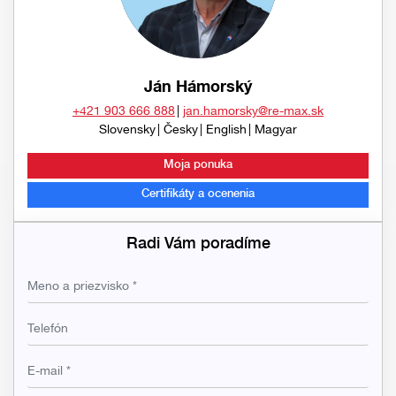
Ján Hámorský
+421 903 666 888
jan.hamorsky@re-max.sk
Slovensky
Česky
English
Magyar
Moja ponuka
Certifikáty a ocenenia
Radi Vám poradíme