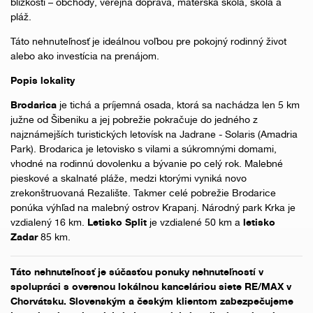
blízkosti – obchody, verejná doprava, materská škola, škola a
pláž.
Táto nehnuteľnosť je ideálnou voľbou pre pokojný rodinný život
alebo ako investícia na prenájom.
Popis lokality
Brodarica
je tichá a príjemná osada, ktorá sa nachádza len 5 km
južne od Šibeniku a jej pobrežie pokračuje do jedného z
najznámejších turistických letovísk na Jadrane - Solaris (Amadria
Park). Brodarica je letovisko s vilami a súkromnými domami,
vhodné na rodinnú dovolenku a bývanie po celý rok. Malebné
pieskové a skalnaté pláže, medzi ktorými vyniká novo
zrekonštruovaná Rezalište. Takmer celé pobrežie Brodarice
ponúka výhľad na malebný ostrov Krapanj. Národný park Krka je
vzdialený 16 km.
Letisko Split
je vzdialené 50 km a
letisko
Zadar
85 km.
Táto nehnuteľnosť je súčasťou ponuky nehnuteľností v
spolupráci s overenou lokálnou kanceláriou siete RE/MAX v
Chorvátsku. Slovenským a českým klientom zabezpečujeme