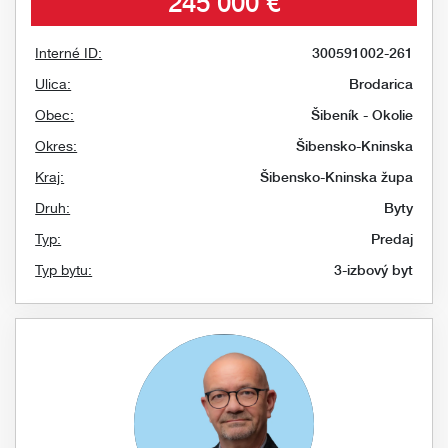
245 000 €
Interné ID:
300591002-261
Ulica:
Brodarica
Obec:
Šibeník - Okolie
Okres:
Šibensko-Kninska
Kraj:
Šibensko-Kninska župa
Druh:
Byty
Typ:
Predaj
Typ bytu:
3-izbový byt