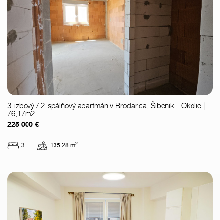
3-izbový / 2-spálňový apartmán v Brodarica, Šibenik - Okolie |
76,17m2
225 000 €
2
3
135.28 m