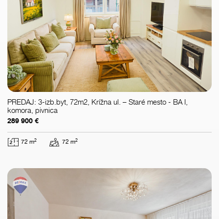
PREDAJ: 3-izb.byt, 72m2, Krížna ul. – Staré mesto - BA I,
komora, pivnica
289 900 €
2
2
72 m
72 m