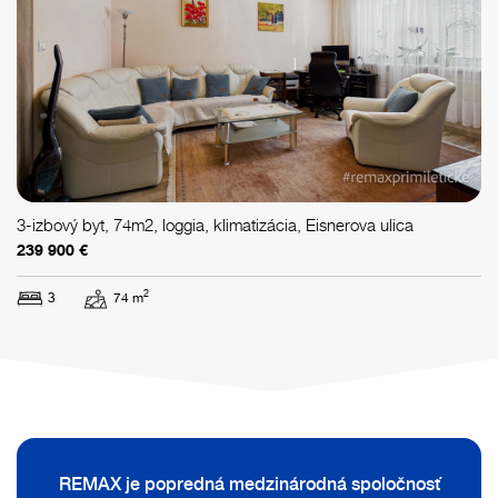
3-izbový byt, 74m2, loggia, klimatizácia, Eisnerova ulica
239 900 €
2
3
74 m
REMAX je popredná medzinárodná spoločnosť