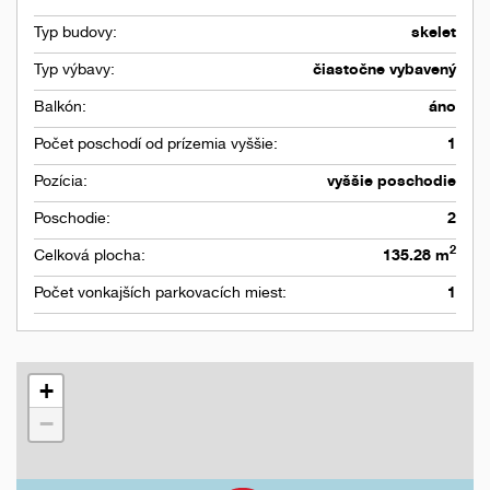
Typ budovy:
skelet
Typ výbavy:
čiastočne vybavený
Balkón:
áno
Počet poschodí od prízemia vyššie:
1
Pozícia:
vyššie poschodie
Poschodie:
2
2
Celková plocha:
135.28 m
Počet vonkajších parkovacích miest:
1
+
−