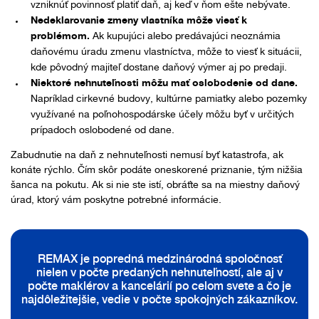
vzniknúť povinnosť platiť daň, aj keď v ňom ešte nebývate.
Nedeklarovanie zmeny vlastníka môže viesť k
problémom.
Ak kupujúci alebo predávajúci neoznámia
daňovému úradu zmenu vlastníctva, môže to viesť k situácii,
kde pôvodný majiteľ dostane daňový výmer aj po predaji.
Niektoré nehnuteľnosti môžu mať oslobodenie od dane.
Napríklad cirkevné budovy, kultúrne pamiatky alebo pozemky
využívané na poľnohospodárske účely môžu byť v určitých
prípadoch oslobodené od dane.
Zabudnutie na daň z nehnuteľnosti nemusí byť katastrofa, ak
konáte rýchlo. Čím skôr podáte oneskorené priznanie, tým nižšia
šanca na pokutu. Ak si nie ste istí, obráťte sa na miestny daňový
úrad, ktorý vám poskytne potrebné informácie.
REMAX je popredná medzinárodná spoločnosť
nielen v počte predaných nehnuteľností, ale aj v
počte maklérov a kancelárií po celom svete a čo je
najdôležitejšie, vedie v počte spokojných zákazníkov.