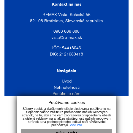
Kontakt na nás
REMAX Vista, Košická 56
821 08 Bratislava, Slovenská republika
0903 666 888
vista@re-max.sk
IČO: 54418046
DIČ: 2121680418
Navigácia
Úvod
Nehnuteľnosti
Ponúknite nám
Náš tím
Používame cookies
Služby
Súbory cookie a ďalšie technológie sledovania používame na
zlepšenie vášho zážitku z prehliadania našich webových
Kontakt
stránok, na to, aby sme vám zobrazovali prispôsobený obsah
a cielené reklamy, na analýzu návštevnosti našich webových
stránok a na pochopenie toho, odkiaľ naši návštevníci
prichádzajú.
Viac info