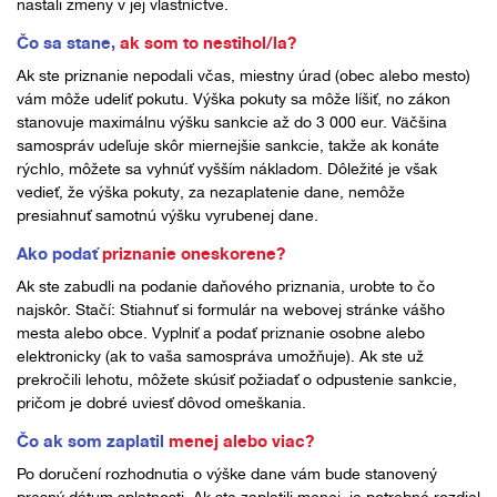
nastali zmeny v jej vlastníctve.
Čo sa stane,
ak som to nestihol/la?
Ak ste priznanie nepodali včas, miestny úrad (obec alebo mesto)
vám môže udeliť pokutu. Výška pokuty sa môže líšiť, no zákon
stanovuje maximálnu výšku sankcie až do 3 000 eur. Väčšina
samospráv udeľuje skôr miernejšie sankcie, takže ak konáte
rýchlo, môžete sa vyhnúť vyšším nákladom. Dôležité je však
vedieť, že výška pokuty, za nezaplatenie dane, nemôže
presiahnuť samotnú výšku vyrubenej dane.
Ako podať
priznanie oneskorene?
Ak ste zabudli na podanie daňového priznania, urobte to čo
najskôr. Stačí: Stiahnuť si formulár na webovej stránke vášho
mesta alebo obce. Vyplniť a podať priznanie osobne alebo
elektronicky (ak to vaša samospráva umožňuje). Ak ste už
prekročili lehotu, môžete skúsiť požiadať o odpustenie sankcie,
pričom je dobré uviesť dôvod omeškania.
Čo ak som zaplatil
menej alebo viac?
Po doručení rozhodnutia o výške dane vám bude stanovený