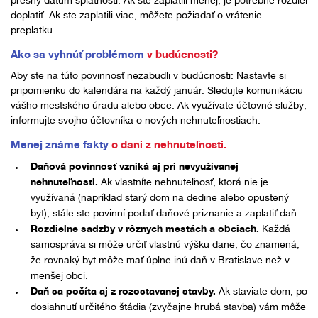
presný dátum splatnosti. Ak ste zaplatili menej, je potrebné rozdiel
doplatiť. Ak ste zaplatili viac, môžete požiadať o vrátenie
preplatku.
Ako sa vyhnúť problémom
v budúcnosti?
Aby ste na túto povinnosť nezabudli v budúcnosti: Nastavte si
pripomienku do kalendára na každý január. Sledujte komunikáciu
vášho mestského úradu alebo obce. Ak využívate účtovné služby,
informujte svojho účtovníka o nových nehnuteľnostiach.
Menej známe fakty
o dani z nehnuteľnosti.
Daňová povinnosť vzniká aj pri nevyužívanej
nehnuteľnosti.
Ak vlastníte nehnuteľnosť, ktorá nie je
využívaná (napríklad starý dom na dedine alebo opustený
byt), stále ste povinní podať daňové priznanie a zaplatiť daň.
Rozdielne sadzby v rôznych mestách a obciach.
Každá
samospráva si môže určiť vlastnú výšku dane, čo znamená,
že rovnaký byt môže mať úplne inú daň v Bratislave než v
menšej obci.
Daň sa počíta aj z rozostavanej stavby.
Ak staviate dom, po
dosiahnutí určitého štádia (zvyčajne hrubá stavba) vám môže